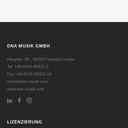
DNA MUSIK GMBH
Hauptstr. 38 · 86925 Fuchstal-Leeder
Tel. +49-8243-99322-0
Fax +49-8243-99322-29
info(at)dna-musik.com
www.dna-musik.com
LIZENZIERUNG