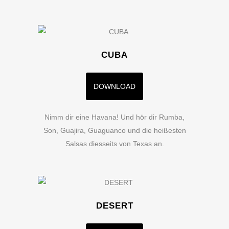
CUBA
DOWNLOAD
Nimm dir eine Havana! Und hör dir Rumba,
Son, Guajira, Guaguanco und die heißesten
Salsas diesseits von Texas an.
DESERT