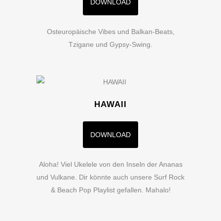
DOWNLOAD
Osteuropäische Vibes und Balkan-Beats,
Tzigane und Gypsy-Swing.
HAWAII
DOWNLOAD
Aloha! Viel Ukelele von den Inseln der Ananas
und Vulkane. Dir könnte auch unsere Surf Rock
& Beach Pop Playlist gefallen. Mahalo!