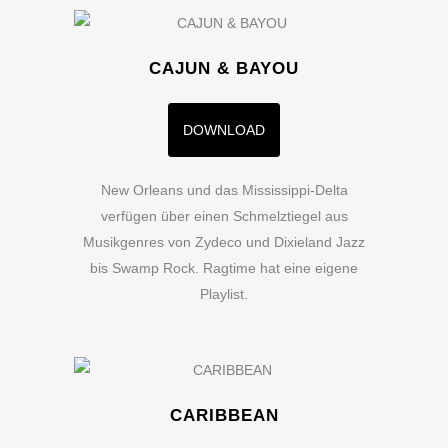
CAJUN & BAYOU
DOWNLOAD
New Orleans und das Mississippi-Delta
verfügen über einen Schmelztiegel aus
Musikgenres von Zydeco und Dixieland Jazz
bis Swamp Rock. Ragtime hat eine eigene
Playlist.
CARIBBEAN