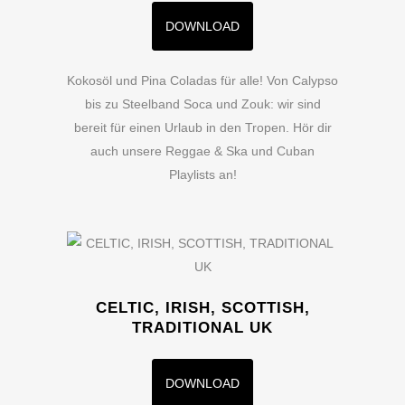
DOWNLOAD
Kokosöl und Pina Coladas für alle! Von Calypso
bis zu Steelband Soca und Zouk: wir sind
bereit für einen Urlaub in den Tropen. Hör dir
auch unsere Reggae & Ska und Cuban
Playlists an!
CELTIC, IRISH, SCOTTISH,
TRADITIONAL UK
DOWNLOAD