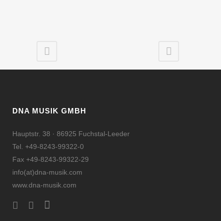
DNA MUSIK GMBH
Hauptstr. 38 · 86925 Fuchstal-Leeder
Tel. +49-8243-99322-0
Fax +49-8243-99322-29
info(at)dna-musik.com
www.dna-musik.com