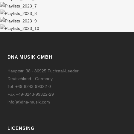
DNA MUSIK GMBH
Hauptstr. 38 · 86925 Fuchstal-Leeder
Deutschland · Germany
Tel. +49-8243-99322-0
Fax +49-8243-99322-29
info(at)dna-musik.com
LICENSING